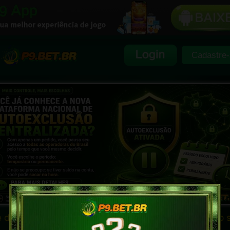
Cadastre
 da P9GAME GAME: www.P9.bet.br
Bem-vindo ao s